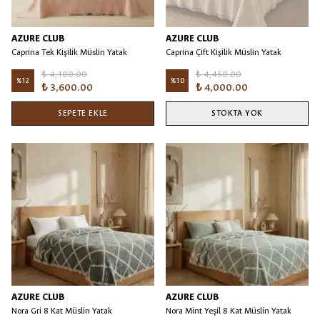
AZURE CLUB
AZURE CLUB
Caprina Tek Kişilik Müslin Yatak
Caprina Çift Kişilik Müslin Yatak
Örtüsü/Battaniye Pembe
Örtüsü Vizon/Bej
₺ 4,100.00
₺ 4,450.00
%
12
%
10
₺ 3,600.00
₺ 4,000.00
SEPETE EKLE
STOKTA YOK
AZURE CLUB
AZURE CLUB
Nora Gri 8 Kat Müslin Yatak
Nora Mint Yeşil 8 Kat Müslin Yatak