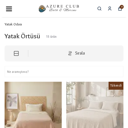
0
Yatak Odası
Yatak Örtüsü
15
ürün
Sırala
Tükendi