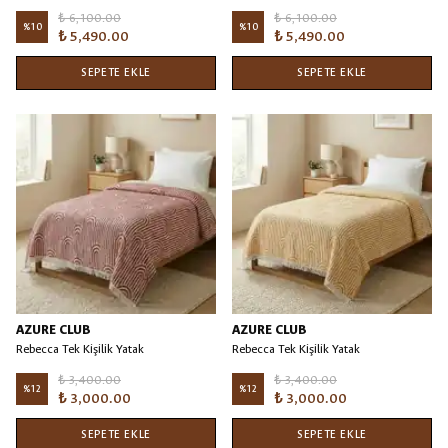
Örtüsü/Battaniye
Örtüsü/Battaniye
₺ 6,100.00
₺ 6,100.00
%
10
%
10
₺ 5,490.00
₺ 5,490.00
SEPETE EKLE
SEPETE EKLE
AZURE CLUB
AZURE CLUB
Rebecca Tek Kişilik Yatak
Rebecca Tek Kişilik Yatak
Örtüsü/Battaniye Bordo
Örtüsü/Battaniye Hardal
₺ 3,400.00
₺ 3,400.00
%
12
%
12
₺ 3,000.00
₺ 3,000.00
SEPETE EKLE
SEPETE EKLE