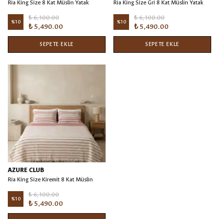
Ria King Size 8 Kat Müslin Yatak
Ria King Size Gri 8 Kat Müslin Yatak
Örtüsü/Battaniye Mavi - 240x260
Örtüsü/Battaniye
₺ 6,100.00
₺ 6,100.00
%
10
%
10
₺ 5,490.00
₺ 5,490.00
SEPETE EKLE
SEPETE EKLE
AZURE CLUB
Ria King Size Kiremit 8 Kat Müslin
Yatak Örtüsü/Battaniye
₺ 6,100.00
%
10
₺ 5,490.00