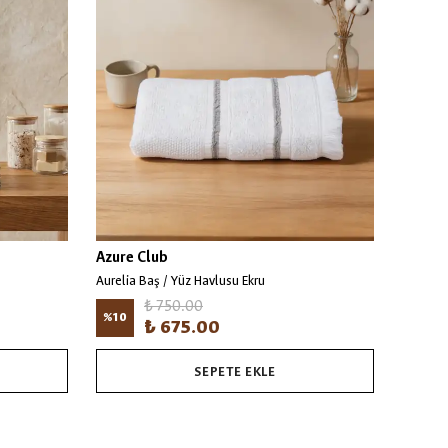
Azure Club
Azure 
Aurelia Baş / Yüz Havlusu Ekru
₺ 750.00
%
10
%
10
₺ 675.00
SEPETE EKLE