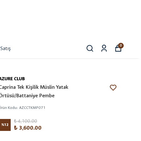
0
Satış
AZURE CLUB
Caprina Tek Kişilik Müslin Yatak
Örtüsü/Battaniye Pembe
Ürün Kodu
:
AZCCTKMP071
₺ 4,100.00
%
12
₺ 3,600.00