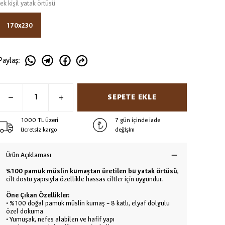
tek kişil yatak örtüsü
170x230
Paylaş
:
SEPETE EKLE
1000 TL üzeri
7 gün içinde iade
ücretsiz kargo
değişim
Ürün Açıklaması
%100 pamuk müslin kumaştan üretilen bu yatak örtüsü
,
cilt dostu yapısıyla özellikle hassas ciltler için uygundur.
Öne Çıkan Özellikler:
• %100 doğal pamuk müslin kumaş – 8 katlı, elyaf dolgulu
özel dokuma
• Yumuşak, nefes alabilen ve hafif yapı