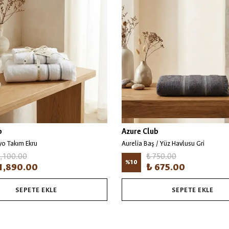
b
Azure Club
yo Takım Ekru
Aurelia Baş / Yüz Havlusu Gri
2,100.00
₺ 750.00
%
10
1,890.00
₺ 675.00
SEPETE EKLE
SEPETE EKLE