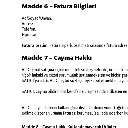
Madde 6 – Fatura Bilgileri
Ad/Soyad/Unvan:
Adres:
Telefon:
E-posta:
Fatura teslim:
Fatura sipariş teslimatı sırasında fatura adresin
Madde 7 – Cayma Hakkı
ALICI; mal satışına ilişkin mesafeli sözleşmelerde, ürünün kend
hiçbir hukuki ve cezai sorumluluk üstlenmeksizin ve hiçbir g
SATICI’ya aittir. ALICI, iş bu sözleşmeyi kabul etmekle, cayma
SATICI, cayma bildiriminin kendisine ulaşmasından itibaren e
ALICI, cayma hakkını kullandığına ilişkin bildirimi yönelttiği 
edilmek istenen ürünün faturası kurumsal ise, iade ederken k
Madde 8 – Cayma Hakkı Kullanılamayacak Ürünler