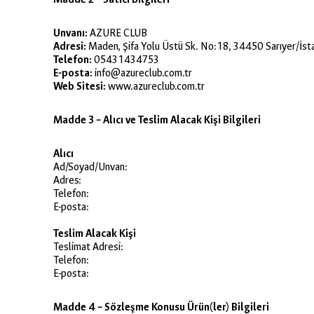
Unvanı:
AZURE CLUB
Adresi:
Maden, Şifa Yolu Üstü Sk. No:18, 34450 Sarıyer/İst
Telefon:
05431434753
E-posta:
info@azureclub.com.tr
Web Sitesi:
www.azureclub.com.tr
Madde 3 – Alıcı ve Teslim Alacak Kişi Bilgileri
Alıcı
Ad/Soyad/Unvan:
Adres:
Telefon:
E-posta:
Teslim Alacak Kişi
Teslimat Adresi:
Telefon:
E-posta:
Madde 4 – Sözleşme Konusu Ürün(ler) Bilgileri