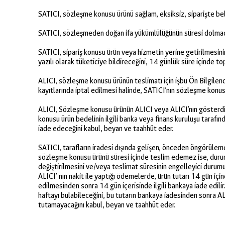
SATICI, sözleşme konusu ürünü sağlam, eksiksiz, siparişte beli
SATICI, sözleşmeden doğan ifa yükümlülüğünün süresi dolmadan A
SATICI, sipariş konusu ürün veya hizmetin yerine getirilmesin
yazılı olarak tüketiciye bildireceğini, 14 günlük süre içinde 
ALICI, sözleşme konusu ürünün teslimatı için işbu Ön Bilgil
kayıtlarında iptal edilmesi halinde, SATICI’nın sözleşme kon
ALICI, Sözleşme konusu ürünün ALICI veya ALICI’nın gösterdiği
konusu ürün bedelinin ilgili banka veya finans kuruluşu taraf
iade edeceğini kabul, beyan ve taahhüt eder.
SATICI, tarafların iradesi dışında gelişen, önceden öngörülemey
sözleşme konusu ürünü süresi içinde teslim edemez ise, durumu
değiştirilmesini ve/veya teslimat süresinin engelleyici durum
ALICI’ nın nakit ile yaptığı ödemelerde, ürün tutarı 14 gün içi
edilmesinden sonra 14 gün içerisinde ilgili bankaya iade edilir
haftayı bulabileceğini, bu tutarın bankaya iadesinden sonra AL
tutamayacağını kabul, beyan ve taahhüt eder.