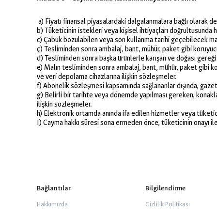
a) Fiyatı finansal piyasalardaki dalgalanmalara bağlı olarak d
b) Tüketicinin istekleri veya kişisel ihtiyaçları doğrultusunda 
c) Çabuk bozulabilen veya son kullanma tarihi geçebilecek mall
ç) Tesliminden sonra ambalaj, bant, mühür, paket gibi koruyucu 
d) Tesliminden sonra başka ürünlerle karışan ve doğası gereği
e) Malın tesliminden sonra ambalaj, bant, mühür, paket gibi ko
ve veri depolama cihazlarına ilişkin sözleşmeler.
f) Abonelik sözleşmesi kapsamında sağlananlar dışında, gazete 
g) Belirli bir tarihte veya dönemde yapılması gereken, konak
ilişkin sözleşmeler.
h) Elektronik ortamda anında ifa edilen hizmetler veya tüketic
I) Cayma hakkı süresi sona ermeden önce, tüketicinin onayı ile
Bağlantılar
Bilgilendirme
Hakkımızda
Gizlilik Politikası