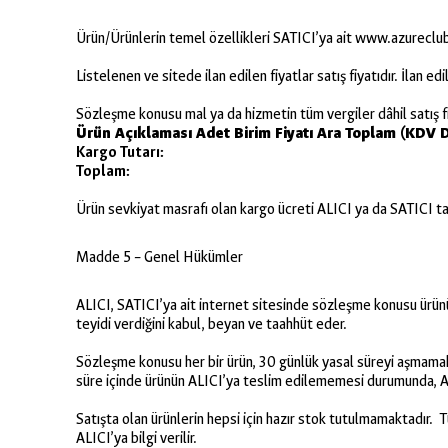
Ürün/Ürünlerin temel özellikleri SATICI’ya ait www.azureclub
Listelenen ve sitede ilan edilen fiyatlar satış fiyatıdır. İlan e
Sözleşme konusu mal ya da hizmetin tüm vergiler dâhil satış fi
Ürün Açıklaması
Adet
Birim Fiyatı
Ara Toplam (KDV D
Kargo Tutarı:
Toplam:
Ürün sevkiyat masrafı olan kargo ücreti ALICI ya da SATICI t
Madde 5 – Genel Hükümler
ALICI, SATICI’ya ait internet sitesinde sözleşme konusu ürünün 
teyidi verdiğini kabul, beyan ve taahhüt eder.
Sözleşme konusu her bir ürün, 30 günlük yasal süreyi aşmamak k
süre içinde ürünün ALICI’ya teslim edilememesi durumunda, A
Satışta olan ürünlerin hepsi için hazır stok tutulmamaktadır. T
ALICI’ya bilgi verilir.