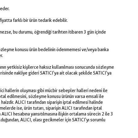
 eder.
atta farklı bir ürün tedarik edebilir.
ezse, bu durumu, öğrendiği tarihten itibaren 3 gün içinde
e sözleşme konusu ürün bedelinin ödenmemesi ve/veya banka
r.
ının yetkisiz kişilerce haksız kullanılması sonucunda sözleşme
isinde nakliye gideri SATICI’ya ait olacak şekilde SATICI’ya
ci hallerin oluşması gibi mücbir sebepler halleri nedeni ile
ptal edilmesini, sözleşme konusu ürünün varsa emsali ile
izdir. ALICI tarafından siparişin iptal edilmesi halinde
elerde ise, ürün tutarı, siparişin ALICI tarafından iptal
 ALICI hesabına yansıtılmasına ilişkin ortalama sürecin 2 ile 3
olduğundan, ALICI, olası gecikmeler için SATICI’yı sorumlu