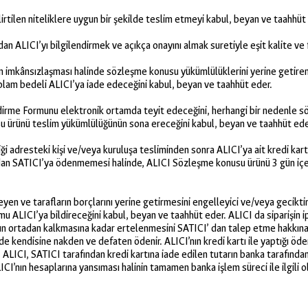
rtilen niteliklere uygun bir şekilde teslim etmeyi kabul, beyan ve taahhüt
LICI’yı bilgilendirmek ve açıkça onayını almak suretiyle eşit kalite ve fiy
in imkânsızlaşması halinde sözleşme konusu yükümlülüklerini yerine getirem
toplam bedeli ALICI’ya iade edeceğini kabul, beyan ve taahhüt eder.
endirme Formunu elektronik ortamda teyit edeceğini, herhangi bir nedenl
usu ürünü teslim yükümlülüğünün sona ereceğini kabul, beyan ve taahhüt ede
 adresteki kişi ve/veya kuruluşa tesliminden sonra ALICI’ya ait kredi kart
ından SATICI’ya ödenmemesi halinde, ALICI Sözleşme konusu ürünü 3 gün içer
en ve tarafların borçlarını yerine getirmesini engelleyici ve/veya geciktiri
 ALICI’ya bildireceğini kabul, beyan ve taahhüt eder. ALICI da siparişin i
un ortadan kalkmasına kadar ertelenmesini SATICI’ dan talep etme hakkına ha
nde kendisine nakden ve defaten ödenir. ALICI’nın kredi kartı ile yaptığı ödem
. ALICI, SATICI tarafından kredi kartına iade edilen tutarın banka tarafından
ICI’nın hesaplarına yansıması halinin tamamen banka işlem süreci ile ilgili 