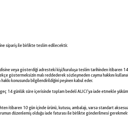
e sipariş ile birlikte teslim edilecektir.
isine veya gösterdiği adresteki kişi/kuruluşa teslim tarihinden itibaren 14 
erekçe göstermeksizin malı reddederek sözleşmeden cayma hakkını kullanab
 hakkı konusunda bilgilendirildiğini peşinen kabul eder.
n geç 14 günlük süre içerisinde toplam bedeli ALICI’ya iade etmekle yüküm
tarihten itibaren 10 gün içinde ürünü, kutusu, ambalajı, varsa standart akses
urumun düzenlemiş olduğu iade faturası ile birlikte gönderilmesi gerekmek