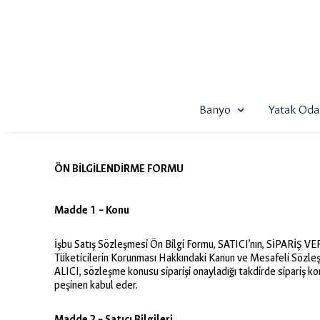
Banyo
Yatak Oda
ÖN BİLGİLENDİRME FORMU
Madde 1 – Konu
İşbu Satış Sözleşmesi Ön Bilgi Formu, SATICI’nın, SİPARİŞ VEREN/A
Tüketicilerin Korunması Hakkındaki Kanun ve Mesafeli Sözleş
ALICI, sözleşme konusu siparişi onayladığı takdirde sipariş kon
peşinen kabul eder.
Madde 2 – Satıcı Bilgileri