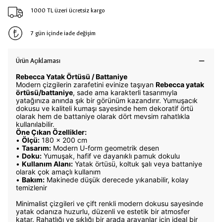
1000 TL üzeri ücretsiz kargo
7 gün içinde iade değişim
Ürün Açıklaması
Rebecca Yatak Örtüsü / Battaniye
Modern çizgilerin zarafetini evinize taşıyan
Rebecca yatak
örtüsü/battaniye
, sade ama karakterli tasarımıyla
yatağınıza anında şık bir görünüm kazandırır. Yumuşacık
dokusu ve kaliteli kumaşı sayesinde hem dekoratif örtü
olarak hem de battaniye olarak dört mevsim rahatlıkla
kullanılabilir.
Öne Çıkan Özellikler:
•
Ölçü:
180 x 200 cm
•
Tasarım:
Modern U-form geometrik desen
•
Doku:
Yumuşak, hafif ve dayanıklı pamuk dokulu
•
Kullanım Alanı:
Yatak örtüsü, koltuk şalı veya battaniye
olarak çok amaçlı kullanım
•
Bakım:
Makinede düşük derecede yıkanabilir, kolay
temizlenir
Minimalist çizgileri ve çift renkli modern dokusu sayesinde
yatak odanıza huzurlu, düzenli ve estetik bir atmosfer
katar. Rahatlığı ve şıklığı bir arada arayanlar için ideal bir