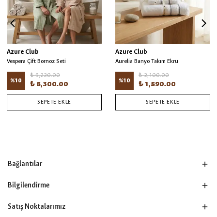
Azure Club
Azure Club
Vespera Çift Bornoz Seti
Aurelia Banyo Takım Ekru
₺ 9,220.00
₺ 2,100.00
%
10
%
10
₺ 8,300.00
₺ 1,890.00
SEPETE EKLE
SEPETE EKLE
Bağlantılar
Bilgilendirme
Satış Noktalarımız