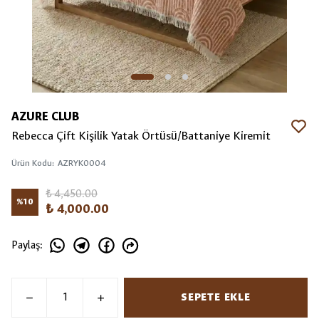
AZURE CLUB
Rebecca Çift Kişilik Yatak Örtüsü/Battaniye Kiremit
Ürün Kodu
:
AZRYK0004
₺ 4,450.00
%
10
₺ 4,000.00
Paylaş
:
SEPETE EKLE