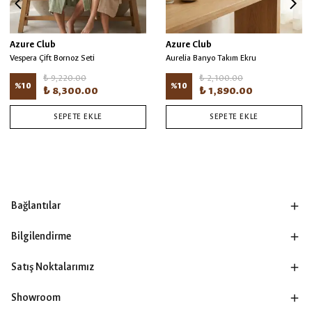
Azure Club
Azure Club
Vespera Çift Bornoz Seti
Aurelia Banyo Takım Ekru
₺ 9,220.00
₺ 2,100.00
%
10
%
10
₺ 8,300.00
₺ 1,890.00
SEPETE EKLE
SEPETE EKLE
Bağlantılar
Bilgilendirme
Satış Noktalarımız
Showroom