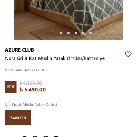
AZURE CLUB
Nora Gri 8 Kat Müslin Yatak Örtüsü/Battaniye
Ürün Kodu
:
AZRYTG0005
₺ 6,100.00
%
10
₺ 5,490.00
Çift Kişilik Müslin Yatak Örtüsü
240x220