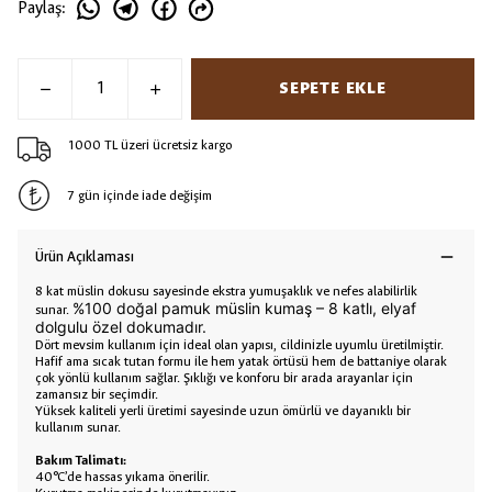
Paylaş
:
SEPETE EKLE
1000 TL üzeri ücretsiz kargo
7 gün içinde iade değişim
Ürün Açıklaması
8 kat müslin dokusu sayesinde ekstra yumuşaklık ve nefes alabilirlik
%100 doğal pamuk müslin kumaş – 8 katlı, elyaf
sunar.
dolgulu özel dokumadır.
Dört mevsim kullanım için ideal olan yapısı, cildinizle uyumlu üretilmiştir.
Hafif ama sıcak tutan formu ile hem yatak örtüsü hem de battaniye olarak
çok yönlü kullanım sağlar. Şıklığı ve konforu bir arada arayanlar için
zamansız bir seçimdir.
Yüksek kaliteli yerli üretimi sayesinde uzun ömürlü ve dayanıklı bir
kullanım sunar.
Bakım Talimatı:
40°C’de hassas yıkama önerilir.