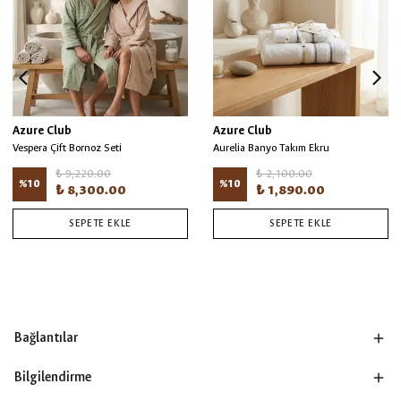
Azure Club
Azure Club
Vespera Çift Bornoz Seti
Aurelia Banyo Takım Ekru
₺ 9,220.00
₺ 2,100.00
%
10
%
10
₺ 8,300.00
₺ 1,890.00
SEPETE EKLE
SEPETE EKLE
Bağlantılar
Bilgilendirme