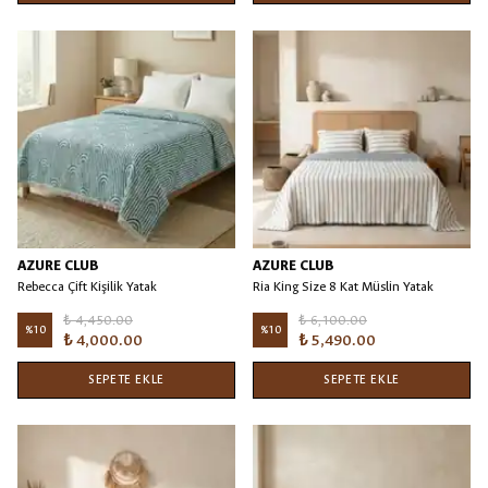
AZURE CLUB
AZURE CLUB
Rebecca Çift Kişilik Yatak
Ria King Size 8 Kat Müslin Yatak
Örtüsü/Battaniye Turkuaz
Örtüsü/Battaniye Mavi - 240x260
₺ 4,450.00
₺ 6,100.00
%
10
%
10
₺ 4,000.00
₺ 5,490.00
SEPETE EKLE
SEPETE EKLE