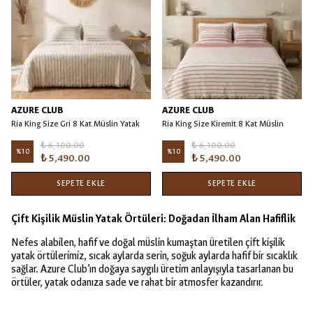
AZURE CLUB
AZURE CLUB
Ria King Size Gri 8 Kat Müslin Yatak
Ria King Size Kiremit 8 Kat Müslin
Örtüsü/Battaniye
Yatak Örtüsü/Battaniye
₺ 6,100.00
₺ 6,100.00
%
10
%
10
₺ 5,490.00
₺ 5,490.00
SEPETE EKLE
SEPETE EKLE
Çift Kişilik Müslin Yatak Örtüleri: Doğadan İlham Alan Hafiflik
Nefes alabilen, hafif ve doğal müslin kumaştan üretilen çift kişilik
yatak örtülerimiz, sıcak aylarda serin, soğuk aylarda hafif bir sıcaklık
sağlar. Azure Club’ın doğaya saygılı üretim anlayışıyla tasarlanan bu
örtüler, yatak odanıza sade ve rahat bir atmosfer kazandırır.