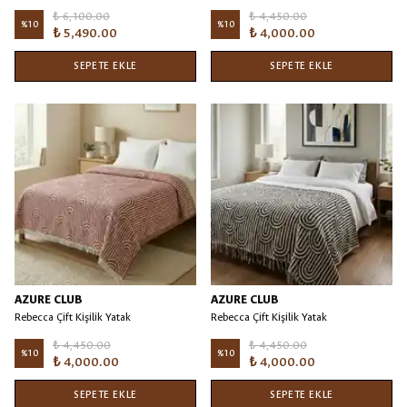
Örtüsü/Battaniye
Örtüsü/Battaniye Kiremit
₺ 6,100.00
₺ 4,450.00
%
10
%
10
₺ 5,490.00
₺ 4,000.00
SEPETE EKLE
SEPETE EKLE
AZURE CLUB
AZURE CLUB
Rebecca Çift Kişilik Yatak
Rebecca Çift Kişilik Yatak
Örtüsü/Battaniye Bordo
Örtüsü/Battaniye Siyah
₺ 4,450.00
₺ 4,450.00
%
10
%
10
₺ 4,000.00
₺ 4,000.00
SEPETE EKLE
SEPETE EKLE