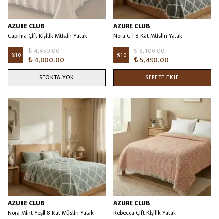
AZURE CLUB
AZURE CLUB
Caprina Çift Kişilik Müslin Yatak
Nora Gri 8 Kat Müslin Yatak
Örtüsü Vizon/Bej
Örtüsü/Battaniye
₺ 4,450.00
₺ 6,100.00
%
10
%
10
₺ 4,000.00
₺ 5,490.00
STOKTA YOK
SEPETE EKLE
AZURE CLUB
AZURE CLUB
Nora Mint Yeşil 8 Kat Müslin Yatak
Rebecca Çift Kişilik Yatak