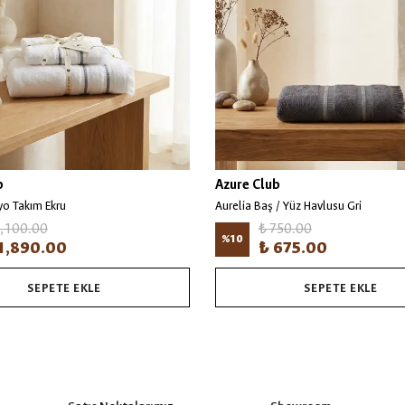
b
Azure Club
yo Takım Ekru
Aurelia Baş / Yüz Havlusu Gri
2,100.00
₺ 750.00
%
10
1,890.00
₺ 675.00
SEPETE EKLE
SEPETE EKLE