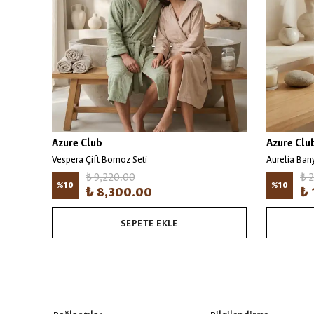
Azure Club
Azure Clu
Vespera Çift Bornoz Seti
Aurelia Ban
₺ 9,220.00
₺ 
%
10
%
10
₺ 8,300.00
₺ 
SEPETE EKLE