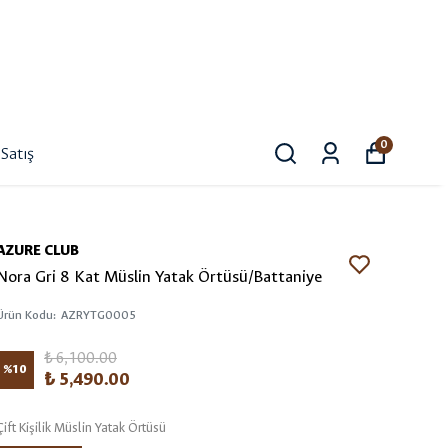
0
Satış
AZURE CLUB
Nora Gri 8 Kat Müslin Yatak Örtüsü/Battaniye
Ürün Kodu
:
AZRYTG0005
₺ 6,100.00
%
10
₺ 5,490.00
Çift Kişilik Müslin Yatak Örtüsü