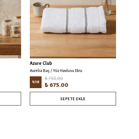
Azure Club
Azure 
Aurelia Baş / Yüz Havlusu Ekru
₺ 750.00
%
10
%
10
₺ 675.00
SEPETE EKLE