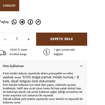
240x220
Paylaş
:
SEPETE EKLE
1000 TL üzeri
7 gün içinde iade
ücretsiz kargo
değişim
Ürün Açıklaması
8 kat müslin dokusu sayesinde ekstra yumuşaklık ve nefes
%100 doğal pamuk müslin kumaş – 8
alabilirlik sunar.
katlı, elyaf dolgulu özel dokumadır.
Dört mevsim kullanım için ideal olan yapısı, cildinizle uyumlu
üretilmiştir. Hafif ama sıcak tutan formu ile hem yatak örtüsü hem
de battaniye olarak çok yönlü kullanım sağlar. Şıklığı ve konforu bir
arada arayanlar için zamansız bir seçimdir.
Yüksek kaliteli yerli üretimi sayesinde uzun ömürlü ve dayanıklı bir
kullanım sunar.