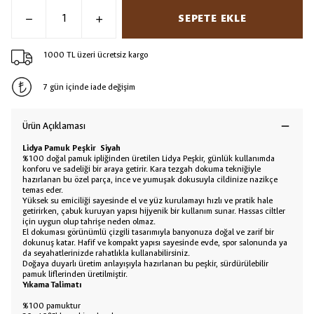
SEPETE EKLE
1000 TL üzeri ücretsiz kargo
7 gün içinde iade değişim
Ürün Açıklaması
Lidya Pamuk Peşkir Siyah
%100 doğal pamuk ipliğinden üretilen Lidya Peşkir, günlük kullanımda
konforu ve sadeliği bir araya getirir. Kara tezgah dokuma tekniğiyle
hazırlanan bu özel parça, ince ve yumuşak dokusuyla cildinize nazikçe
temas eder.
Yüksek su emiciliği sayesinde el ve yüz kurulamayı hızlı ve pratik hale
getirirken, çabuk kuruyan yapısı hijyenik bir kullanım sunar. Hassas ciltler
için uygun olup tahrişe neden olmaz.
El dokuması görünümlü çizgili tasarımıyla banyonuza doğal ve zarif bir
dokunuş katar. Hafif ve kompakt yapısı sayesinde evde, spor salonunda ya
da seyahatlerinizde rahatlıkla kullanabilirsiniz.
Doğaya duyarlı üretim anlayışıyla hazırlanan bu peşkir, sürdürülebilir
pamuk liflerinden üretilmiştir.
Yıkama Talimatı
%100 pamuktur