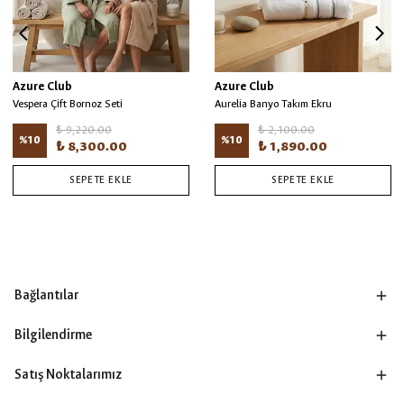
Azure Club
Azure Club
Vespera Çift Bornoz Seti
Aurelia Banyo Takım Ekru
₺ 9,220.00
₺ 2,100.00
%
10
%
10
₺ 8,300.00
₺ 1,890.00
SEPETE EKLE
SEPETE EKLE
Bağlantılar
Bilgilendirme
Satış Noktalarımız