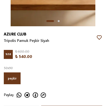
AZURE CLUB
Tripolis Pamuk Peşkir Siyah
₺ 600.00
%
10
₺ 540.00
50x90
peşkir
Paylaş
: