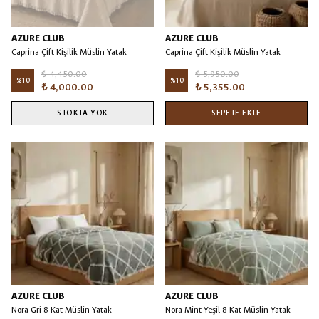
AZURE CLUB
AZURE CLUB
Caprina Çift Kişilik Müslin Yatak
Caprina Çift Kişilik Müslin Yatak
Örtüsü Vizon/Bej
Örtüsü/Battaniye Bej
₺ 4,450.00
₺ 5,950.00
%
10
%
10
₺ 4,000.00
₺ 5,355.00
STOKTA YOK
SEPETE EKLE
AZURE CLUB
AZURE CLUB
Nora Gri 8 Kat Müslin Yatak
Nora Mint Yeşil 8 Kat Müslin Yatak