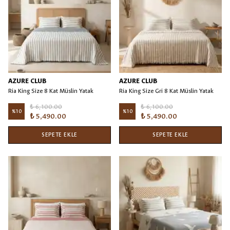
AZURE CLUB
AZURE CLUB
Ria King Size 8 Kat Müslin Yatak
Ria King Size Gri 8 Kat Müslin Yatak
Örtüsü/Battaniye Mavi - 240x260
Örtüsü/Battaniye
₺ 6,100.00
₺ 6,100.00
%
10
%
10
₺ 5,490.00
₺ 5,490.00
SEPETE EKLE
SEPETE EKLE