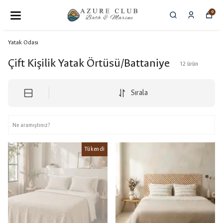
0
Yatak Odası
Çift Kişilik Yatak Örtüsü/Battaniye
12
ürün
Sırala
Tükendi