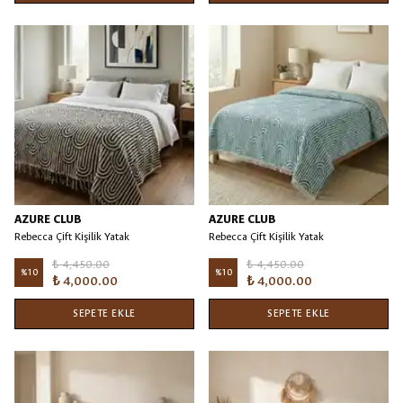
AZURE CLUB
AZURE CLUB
Rebecca Çift Kişilik Yatak
Rebecca Çift Kişilik Yatak
Örtüsü/Battaniye Siyah
Örtüsü/Battaniye Turkuaz
₺ 4,450.00
₺ 4,450.00
%
10
%
10
₺ 4,000.00
₺ 4,000.00
SEPETE EKLE
SEPETE EKLE