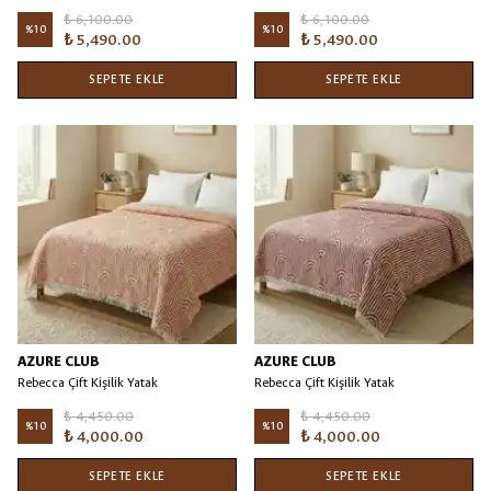
Örtüsü/Battaniye
Örtüsü/Battaniye
₺ 6,100.00
₺ 6,100.00
%
10
%
10
₺ 5,490.00
₺ 5,490.00
SEPETE EKLE
SEPETE EKLE
AZURE CLUB
AZURE CLUB
Rebecca Çift Kişilik Yatak
Rebecca Çift Kişilik Yatak
Örtüsü/Battaniye Kiremit
Örtüsü/Battaniye Bordo
₺ 4,450.00
₺ 4,450.00
%
10
%
10
₺ 4,000.00
₺ 4,000.00
SEPETE EKLE
SEPETE EKLE