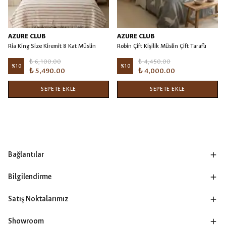
AZURE CLUB
AZURE CLUB
Ria King Size Kiremit 8 Kat Müslin
Robin Çift Kişilik Müslin Çift Taraflı
Yatak Örtüsü/Battaniye
Yatak Örtüsü/Pike
₺ 6,100.00
₺ 4,450.00
%
10
%
10
₺ 5,490.00
₺ 4,000.00
SEPETE EKLE
SEPETE EKLE
Bağlantılar
Bilgilendirme
Satış Noktalarımız
Showroom