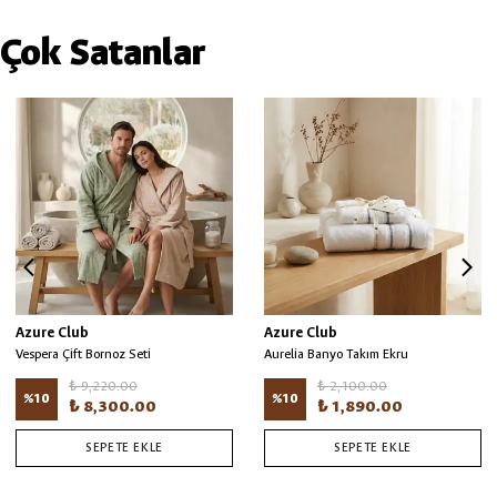
Çok Satanlar
Azure Club
Azure Club
Vespera Çift Bornoz Seti
Aurelia Banyo Takım Ekru
₺ 9,220.00
₺ 2,100.00
%
10
%
10
₺ 8,300.00
₺ 1,890.00
SEPETE EKLE
SEPETE EKLE