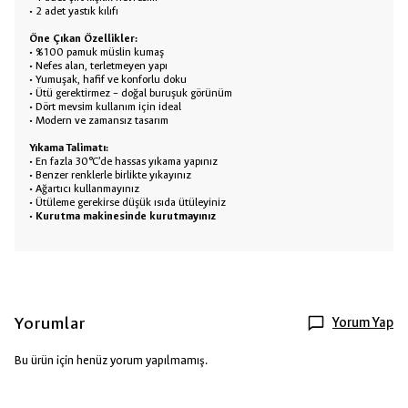
• 2 adet yastık kılıfı
Öne Çıkan Özellikler:
• %100 pamuk müslin kumaş
• Nefes alan, terletmeyen yapı
• Yumuşak, hafif ve konforlu doku
• Ütü gerektirmez – doğal buruşuk görünüm
• Dört mevsim kullanım için ideal
• Modern ve zamansız tasarım
Yıkama Talimatı:
• En fazla 30°C’de hassas yıkama yapınız
• Benzer renklerle birlikte yıkayınız
• Ağartıcı kullanmayınız
• Ütüleme gerekirse düşük ısıda ütüleyiniz
•
Kurutma makinesinde kurutmayınız
Yorumlar
Yorum Yap
Bu ürün için henüz yorum yapılmamış.