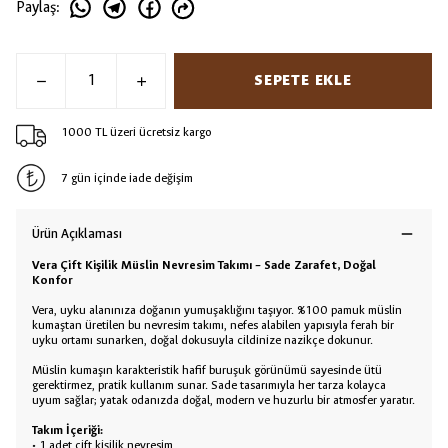
Paylaş
:
SEPETE EKLE
1000 TL üzeri ücretsiz kargo
7 gün içinde iade değişim
Ürün Açıklaması
Vera Çift Kişilik Müslin Nevresim Takımı – Sade Zarafet, Doğal
Konfor
Vera, uyku alanınıza doğanın yumuşaklığını taşıyor. %100 pamuk müslin
kumaştan üretilen bu nevresim takımı, nefes alabilen yapısıyla ferah bir
uyku ortamı sunarken, doğal dokusuyla cildinize nazikçe dokunur.
Müslin kumaşın karakteristik hafif buruşuk görünümü sayesinde ütü
gerektirmez, pratik kullanım sunar. Sade tasarımıyla her tarza kolayca
uyum sağlar; yatak odanızda doğal, modern ve huzurlu bir atmosfer yaratır.
Takım İçeriği:
• 1 adet çift kişilik nevresim