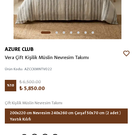
AZURE CLUB
Vera Çift Kişilik Müslin Nevresim Takımı
Ürün Kodu
:
AZCCKMNTV022
₺ 6,500.00
%
10
₺ 5,850.00
Çift Kişilik Müslin Nevresim Takımı
200x220 cm Nevresim 240x260 cm Çarşaf 50x70 cm (2 adet )
Yastık Kılıfı