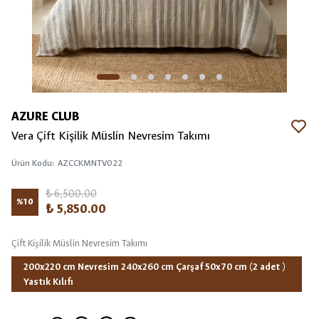
AZURE CLUB
Vera Çift Kişilik Müslin Nevresim Takımı
Ürün Kodu
:
AZCCKMNTV022
₺ 6,500.00
%
10
₺ 5,850.00
Çift Kişilik Müslin Nevresim Takımı
200x220 cm Nevresim 240x260 cm Çarşaf 50x70 cm (2 adet )
Yastık Kılıfı