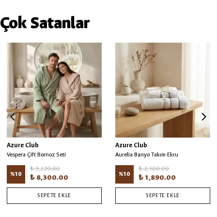
Çok Satanlar
Azure Club
Azure Club
Vespera Çift Bornoz Seti
Aurelia Banyo Takım Ekru
₺ 9,220.00
₺ 2,100.00
%
10
%
10
₺ 8,300.00
₺ 1,890.00
SEPETE EKLE
SEPETE EKLE