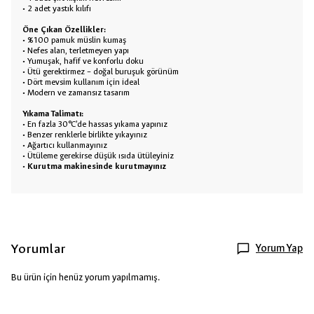
• 2 adet yastık kılıfı
Öne Çıkan Özellikler:
• %100 pamuk müslin kumaş
• Nefes alan, terletmeyen yapı
• Yumuşak, hafif ve konforlu doku
• Ütü gerektirmez – doğal buruşuk görünüm
• Dört mevsim kullanım için ideal
• Modern ve zamansız tasarım
Yıkama Talimatı:
• En fazla 30°C’de hassas yıkama yapınız
• Benzer renklerle birlikte yıkayınız
• Ağartıcı kullanmayınız
• Ütüleme gerekirse düşük ısıda ütüleyiniz
•
Kurutma makinesinde kurutmayınız
Yorumlar
Yorum Yap
Bu ürün için henüz yorum yapılmamış.