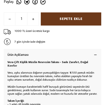
Paylaş
:
SEPETE EKLE
1000 TL üzeri ücretsiz kargo
7 gün içinde iade değişim
Ürün Açıklaması
Vera Çift Kişilik Müslin Nevresim Takımı – Sade Zarafet, Doğal
Konfor
Vera, uyku alanınıza doğanın yumuşaklığını taşıyor. %100 pamuk müslin
kumaştan üretilen bu nevresim takımı, nefes alabilen yapısıyla ferah bir
uyku ortamı sunarken, doğal dokusuyla cildinize nazikçe dokunur.
Müslin kumaşın karakteristik hafif buruşuk görünümü sayesinde ütü
gerektirmez, pratik kullanım sunar. Sade tasarımıyla her tarza kolayca
uyum sağlar; yatak odanızda doğal, modern ve huzurlu bir atmosfer yaratır.
Takım İçeriği:
• 1 adet çift kişilik nevresim