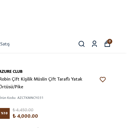
0
Satış
AZURE CLUB
Robin Çift Kişilik Müslin Çift Taraflı Yatak
Örtüsü/Pike
Ürün Kodu
:
AZCTKMNCY031
₺ 4,450.00
%
10
₺ 4,000.00