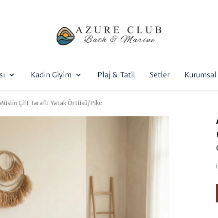
sı
Kadın Giyim
Plaj & Tatil
Setler
Kurumsal 
 Müslin Çift Taraflı Yatak Örtüsü/Pike