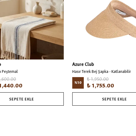
b
Azure Club
n Peştemal
Hasır Terek Bej Şapka - Katlanabilir
1,600.00
₺ 1,950.00
%
10
1,440.00
₺ 1,755.00
SEPETE EKLE
SEPETE EKLE