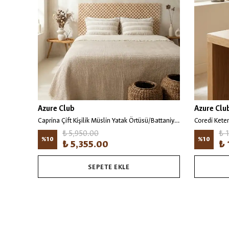
Azure Club
Azure Clu
Caprina Çift Kişilik Müslin Yatak Örtüsü/Battaniye Bej
Coredi Kete
₺ 5,950.00
₺ 
%
10
%
10
₺ 5,355.00
₺ 
SEPETE EKLE