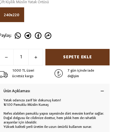
Çift Kişilik Müslin Yatak Örtüsü
240x220
Paylaş
:
SEPETE EKLE
1000 TL üzeri
7 gün içinde iade
ücretsiz kargo
değişim
Ürün Açıklaması
Yatak odanıza zarif bir dokunuş katın!
%100 Pamuklu Müslin Kumaş
Nefes alabilen pamuklu yapısı sayesinde dört mevsim konfor sağlar.
Doğal dolgusu ile cildinize dosttur, hem şıklık hem de rahatlık
arayanlar için idealdir.
Yüksek kaliteli yerli üretim ile uzun ömürlü kullanım sunar.