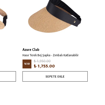
Azure Club
Azure 
Hasır Terek Bej Şapka - Zımbalı Katlanabilir
Hasır Te
₺ 1,950.00
%
10
%
10
₺ 1,755.00
SEPETE EKLE