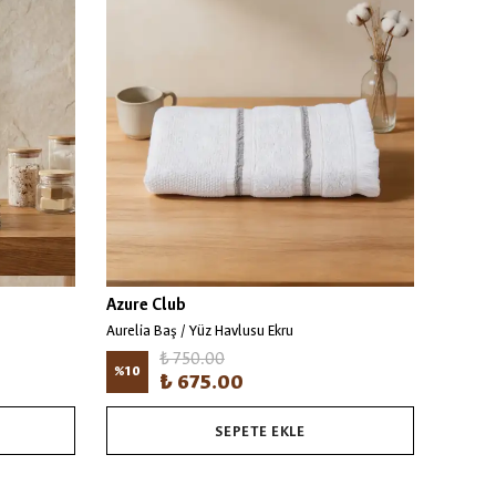
Azure Club
Azure 
Aurelia Baş / Yüz Havlusu Ekru
₺ 750.00
%
10
%
10
₺ 675.00
SEPETE EKLE