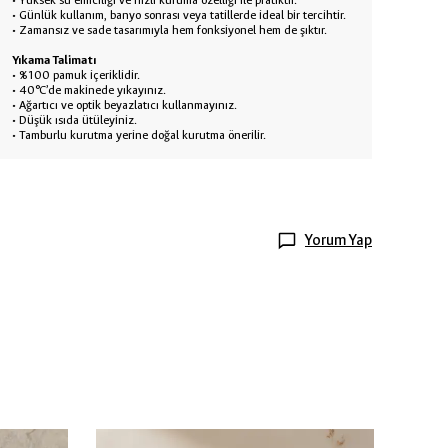
•
Yüksek su emiciliği ve hızlı kuruma özelliği ile pratiktir.
•
Günlük kullanım, banyo sonrası veya tatillerde ideal bir tercihtir.
•
Zamansız ve sade tasarımıyla hem fonksiyonel hem de şıktır.
Yıkama Talimatı
•
%100 pamuk içeriklidir.
•
40°C’de makinede yıkayınız.
•
Ağartıcı ve optik beyazlatıcı kullanmayınız.
•
Düşük ısıda ütüleyiniz.
•
Tamburlu kurutma yerine doğal kurutma önerilir.
Yorum Yap