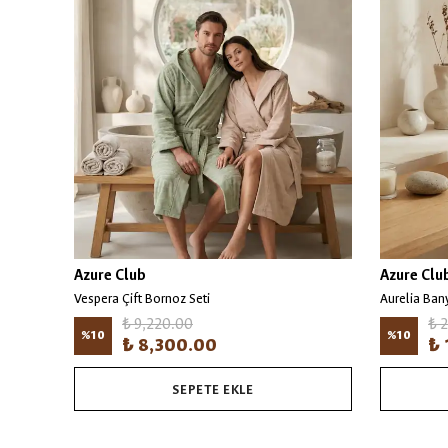
Azure Club
Azure Clu
Vespera Çift Bornoz Seti
Aurelia Ban
₺ 9,220.00
₺ 
%
10
%
10
₺ 8,300.00
₺ 
SEPETE EKLE