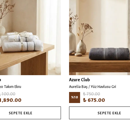
b
Azure Club
yo Takım Ekru
Aurelia Baş / Yüz Havlusu Gri
2,100.00
₺ 750.00
%
10
1,890.00
₺ 675.00
SEPETE EKLE
SEPETE EKLE