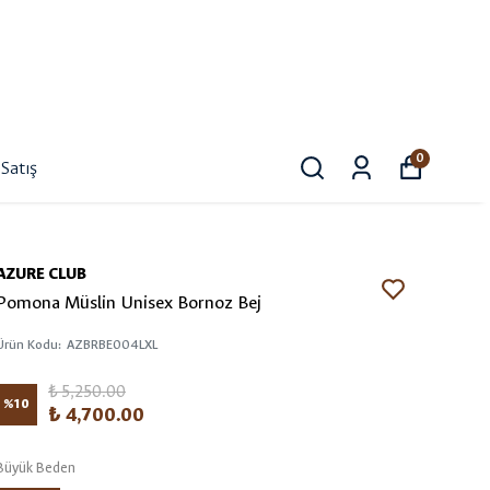
0
Satış
AZURE CLUB
Pomona Müslin Unisex Bornoz Bej
Ürün Kodu
:
AZBRBE004LXL
₺ 5,250.00
%
10
₺ 4,700.00
Büyük Beden