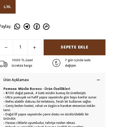
L/XL
Paylaş
:
SEPETE EKLE
1000 TL üzeri
7 gün içinde iade
ücretsiz kargo
değişim
Ürün Açıklaması
Pomona Müslin Bornoz - Ürün Özellikleri
•
%100 doğal pamuk, 4 katlı müslin kumaş ile üretilmiştir.
•
Ultra yumuşak ve hafif yapısı sayesinde gün boyu konfor sunar.
•
Nefes alabilir dokusu ile terletmez, ferah bir kullanım sağlar.
•
Geniş beden kesimi, rahat ve özgürce hareket etmenize imkân
tanır.
•
Doğal lif yapısı sayesinde çevre dostu ve sürdürülebilir bir
üründür.
•
Hassas ciltlerle uyumludur, tahrişe neden olmaz.