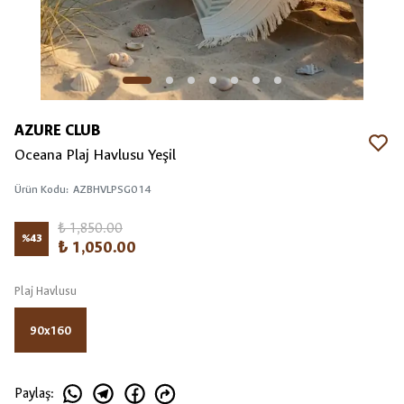
AZURE CLUB
Oceana Plaj Havlusu Yeşil
Ürün Kodu
:
AZBHVLPSG014
₺ 1,850.00
%
43
₺ 1,050.00
Plaj Havlusu
90x160
Paylaş
: