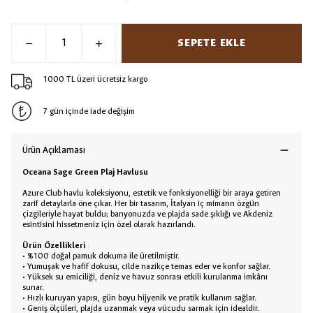
SEPETE EKLE
1000 TL üzeri ücretsiz kargo
7 gün içinde iade değişim
Ürün Açıklaması
Oceana Sage Green Plaj Havlusu
Azure Club havlu koleksiyonu, estetik ve fonksiyonelliği bir araya getiren
zarif detaylarla öne çıkar. Her bir tasarım, İtalyan iç mimarın özgün
çizgileriyle hayat buldu; banyonuzda ve plajda sade şıklığı ve Akdeniz
esintisini hissetmeniz için özel olarak hazırlandı.
Ürün Özellikleri
• %100 doğal pamuk dokuma ile üretilmiştir.
• Yumuşak ve hafif dokusu, cilde nazikçe temas eder ve konfor sağlar.
• Yüksek su emiciliği, deniz ve havuz sonrası etkili kurulanma imkânı
sunar.
• Hızlı kuruyan yapısı, gün boyu hijyenik ve pratik kullanım sağlar.
• Geniş ölçüleri, plajda uzanmak veya vücudu sarmak için idealdir.