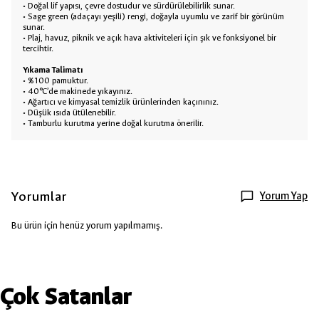
• Doğal lif yapısı, çevre dostudur ve sürdürülebilirlik sunar.
• Sage green (adaçayı yeşili) rengi, doğayla uyumlu ve zarif bir görünüm
sunar.
• Plaj, havuz, piknik ve açık hava aktiviteleri için şık ve fonksiyonel bir
tercihtir.
Yıkama Talimatı
• %100 pamuktur.
• 40°C’de makinede yıkayınız.
• Ağartıcı ve kimyasal temizlik ürünlerinden kaçınınız.
• Düşük ısıda ütülenebilir.
• Tamburlu kurutma yerine doğal kurutma önerilir.
Yorumlar
Yorum Yap
Bu ürün için henüz yorum yapılmamış.
Çok Satanlar