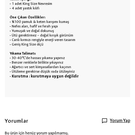
• 1 adet King Size Nevresim
• 4 adet yastık kılıfı
Öne Çıkan Özellikler:
• %100 pamuk & keten karışımı kumaş
• Nefes alan, hafif ve ferah yapı
• Yumuşak ve doğal dokunuş
• Ütü gerektirmez – doğal kırışık görünüm
• Canlı kırmızı rengiyle enerji veren tasarım
• Geniş King Size ölçü
Yıkama Talimatı:
• 30-40°C’de hassas yıkama yapınız
• Benzer renklerle birlikte yıkayınız
• Ağartıcı ve sert kimyasallardan kaçının
• Ütüleme gerekirse düşük ısıda ütüleyiniz
Kurutma : kurutmaya uygun değildir
•
Yorumlar
Yorum Yap
Bu ürün için henüz yorum yapılmamış.