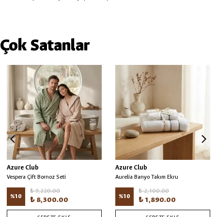
Çok Satanlar
Azure Club
Azure Club
Vespera Çift Bornoz Seti
Aurelia Banyo Takım Ekru
₺ 9,220.00
₺ 2,100.00
%
10
%
10
₺ 8,300.00
₺ 1,890.00