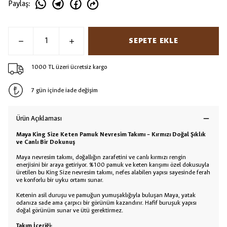
Paylaş
:
SEPETE EKLE
1000 TL üzeri ücretsiz kargo
7 gün içinde iade değişim
Ürün Açıklaması
Maya King Size Keten Pamuk Nevresim Takımı – Kırmızı
Doğal Şıklık
ve Canlı Bir Dokunuş
Maya nevresim takımı, doğallığın zarafetini ve canlı kırmızı rengin
enerjisini bir araya getiriyor. %100 pamuk ve keten karışımı özel dokusuyla
üretilen bu King Size nevresim takımı, nefes alabilen yapısı sayesinde ferah
ve konforlu bir uyku ortamı sunar.
Ketenin asil duruşu ve pamuğun yumuşaklığıyla buluşan Maya, yatak
odanıza sade ama çarpıcı bir görünüm kazandırır. Hafif buruşuk yapısı
doğal görünüm sunar ve ütü gerektirmez.
Takım İçeriği: