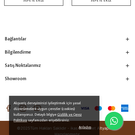
SEPETE EKLE
SEPETE EKLE
Bağlantılar
Bilgilendirme
Satış Noktalarımız
Showroom
Alışveriş deneyiminizi iyileştirmek için yasal
düzenlemelere uygun çerezler (cookies)
kullanıyoruz. Detaylı bilgiye
Gizlilik ve Çerez
Politikası
sayfamızdan erişebilirsiniz.
Anladım
©2025Tüm Hakları Saklıdır - ikas E-Ticaret
Altyapısı ile
Hazırlanmıştır.