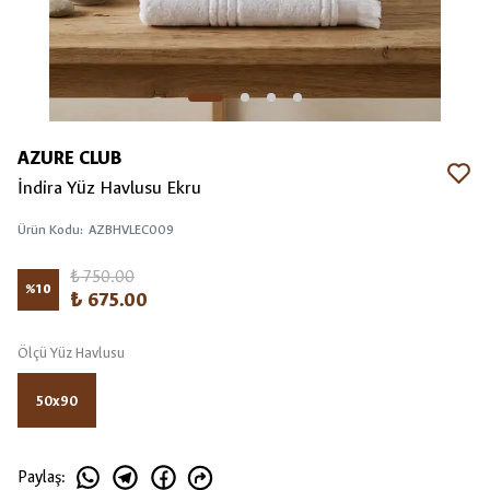
AZURE CLUB
İndira Yüz Havlusu Ekru
Ürün Kodu
:
AZBHVLEC009
₺ 750.00
%
10
₺ 675.00
Ölçü Yüz Havlusu
50x90
Paylaş
: