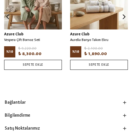
Azure Club
Azure Club
Vespera Çift Bornoz Seti
Aurelia Banyo Takım Ekru
₺ 9,220.00
₺ 2,100.00
%
10
%
10
₺ 8,300.00
₺ 1,890.00
SEPETE EKLE
SEPETE EKLE
Bağlantılar
Bilgilendirme
Satış Noktalarımız