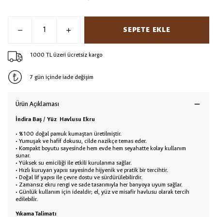
SEPETE EKLE
1000 TL üzeri ücretsiz kargo
7 gün içinde iade değişim
Ürün Açıklaması
İndira Baş / Yüz Havlusu Ekru
• %100 doğal pamuk kumaştan üretilmiştir.
• Yumuşak ve hafif dokusu, cilde nazikçe temas eder.
• Kompakt boyutu sayesinde hem evde hem seyahatte kolay kullanım
sunar.
• Yüksek su emiciliği ile etkili kurulanma sağlar.
• Hızlı kuruyan yapısı sayesinde hijyenik ve pratik bir tercihtir.
• Doğal lif yapısı ile çevre dostu ve sürdürülebilirdir.
• Zamansız ekru rengi ve sade tasarımıyla her banyoya uyum sağlar.
• Günlük kullanım için idealdir; el, yüz ve misafir havlusu olarak tercih
edilebilir.
Yıkama Talimatı