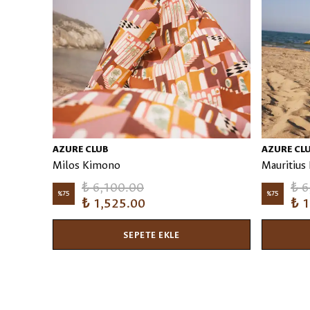
AZURE CLUB
AZURE CL
Milos Kimono
Mauritius
₺ 6,100.00
₺ 6
%
75
%
75
₺ 1,525.00
₺ 1
SEPETE EKLE