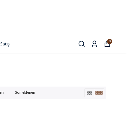
0
Satış
nen
Son eklenen