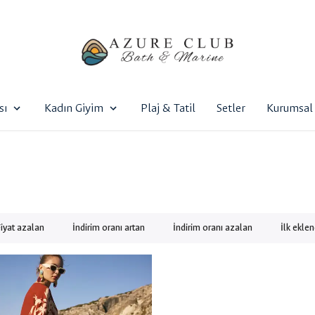
sı
Kadın Giyim
Plaj & Tatil
Setler
Kurumsal 
Fiyat azalan
İndirim oranı artan
İndirim oranı azalan
İlk ekle