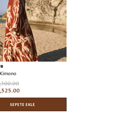
UB
 Kimono
,100.00
,525.00
SEPETE EKLE