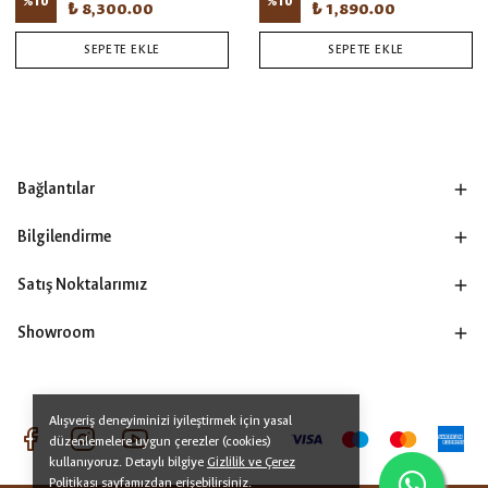
%
10
%
10
₺ 8,300.00
₺ 1,890.00
SEPETE EKLE
SEPETE EKLE
Bağlantılar
Bilgilendirme
Satış Noktalarımız
Showroom
Alışveriş deneyiminizi iyileştirmek için yasal
düzenlemelere uygun çerezler (cookies)
kullanıyoruz. Detaylı bilgiye
Gizlilik ve Çerez
Politikası
sayfamızdan erişebilirsiniz.