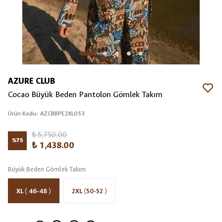
AZURE CLUB
Cocao Büyük Beden Pantolon Gömlek Takım
Ürün Kodu
:
AZCBBPE2XL053
₺ 5,750.00
%
75
₺ 1,438.00
Büyük Beden Gömlek Takım
XL ( 46-48 )
2XL (50-52 )