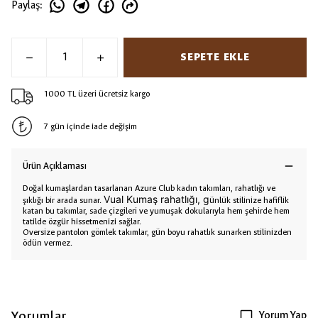
Paylaş
:
SEPETE EKLE
1000 TL üzeri ücretsiz kargo
7 gün içinde iade değişim
Ürün Açıklaması
Doğal kumaşlardan tasarlanan Azure Club kadın takımları, rahatlığı ve
Vual Kumaş rahatlığı, g
şıklığı bir arada sunar.
ünlük stilinize hafiflik
katan bu takımlar, sade çizgileri ve yumuşak dokularıyla hem şehirde hem
tatilde özgür hissetmenizi sağlar.
Oversize pantolon gömlek takımlar, gün boyu rahatlık sunarken stilinizden
ödün vermez.
Yorumlar
Yorum Yap