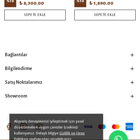
%
10
%
10
₺ 8,300.00
₺ 1,890.00
SEPETE EKLE
SEPETE EKLE
Bağlantılar
Bilgilendirme
Satış Noktalarımız
Showroom
Alışveriş deneyiminizi iyileştirmek için yasal
düzenlemelere uygun çerezler (cookies)
kullanıyoruz. Detaylı bilgiye
Gizlilik ve Çerez
Politikası
sayfamızdan erişebilirsiniz.