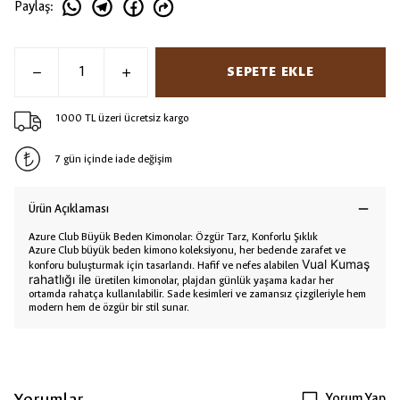
Paylaş
:
SEPETE EKLE
1000 TL üzeri ücretsiz kargo
7 gün içinde iade değişim
Ürün Açıklaması
Azure Club Büyük Beden Kimonolar: Özgür Tarz, Konforlu Şıklık
Azure Club büyük beden kimono koleksiyonu, her bedende zarafet ve
Vual Kumaş
konforu buluşturmak için tasarlandı. Hafif ve nefes alabilen
rahatlığı ile
üretilen kimonolar, plajdan günlük yaşama kadar her
ortamda rahatça kullanılabilir. Sade kesimleri ve zamansız çizgileriyle hem
modern hem de özgür bir stil sunar.
Yorumlar
Yorum Yap