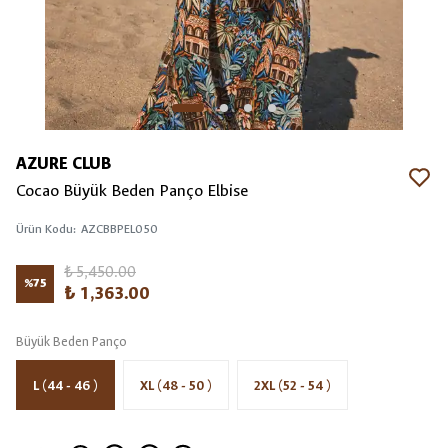
AZURE CLUB
Cocao Büyük Beden Panço Elbise
Ürün Kodu
:
AZCBBPEL050
₺ 5,450.00
%
75
₺ 1,363.00
Büyük Beden Panço
L (44 - 46 )
XL (48 - 50 )
2XL (52 - 54 )